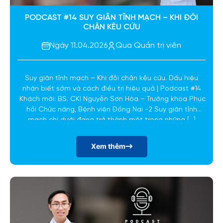
PODCAST #14 SUY GIÃN TĨNH MẠCH – KHI ĐÔI
CHÂN KÊU CỨU
Ngày 11.04.2026
Qua Quản trị viên
Suy giãn tĩnh mạch – Khi đôi chân kêu cứu. Dấu hiệu
nhận biết sớm và cách điều trị hiệu quả | Podcast #14
Khách mời: BS. CKI Nguyễn Sơn Hòa – Trưởng khoa Phục
hồi Chức năng, Bệnh viện Đồng Nai -2 Suy giãn tĩnh
mạch chi dưới đang trở thành một trong những […]
Xem thêm