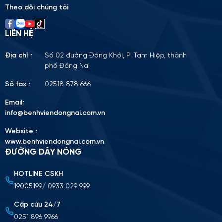
Theo dõi chúng tôi
LIÊN HỆ
Địa chỉ :
Số 02 đường Đồng Khởi, P. Tam Hiệp, thành
phố Đồng Nai
Số fax :
02518 878 666
Email:
info@benhviendongnai.com.vn
Website :
www.benhviendongnai.com.vn
ĐƯỜNG DÂY NÓNG
HOTLINE CSKH
Tải lên CV (Định dạng PDF, tối đa 10MB)
19005199/ 0933 029 999
Chọn tập tin
Cấp cứu 24/7
0251 896 9966