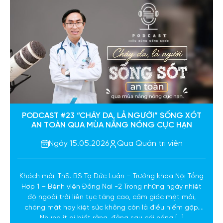
PODCAST #23 “CHÁY DA, LẢ NGƯỜI” SỐNG XÓT
AN TOÀN QUA MÙA NẮNG NÓNG CỰC HẠN
Ngày 15.05.2026
Qua Quản trị viên
Khách mời: ThS. BS Tạ Đức Luân – Trưởng khoa Nội Tổng
Hợp 1 – Bệnh viện Đồng Nai -2 Trong những ngày nhiệt
độ ngoài trời liên tục tăng cao, cảm giác mệt mỏi,
chóng mặt hay kiệt sức không còn là điều hiếm gặp.
Nhưng ít ai biết rằng, đằng sau cái nắng […]