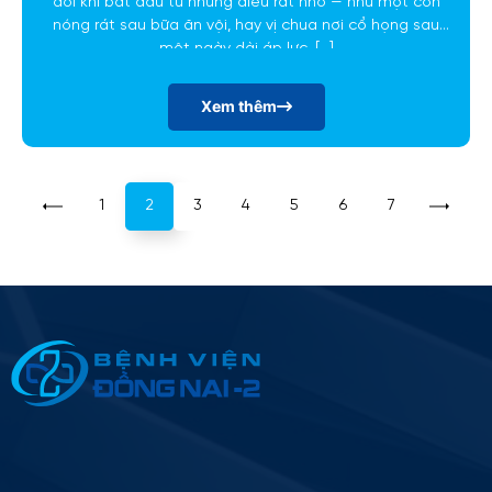
đôi khi bắt đầu từ những điều rất nhỏ — như một cơn
nóng rát sau bữa ăn vội, hay vị chua nơi cổ họng sau
một ngày dài áp lực. […]
Xem thêm
1
2
3
4
5
6
7
Thông tin ứng tuyển
Please
leave
this
field
empty.