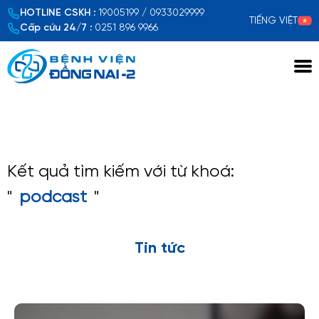
HOTLINE CSKH :
19005199 / 0933029999
TIẾNG VIỆT
Cấp cứu 24/7 :
0251 896 9966
Kết quả tìm kiếm với từ khoá:
"
podcast
"
Tin tức