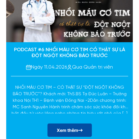
PODCAST #6 NHỒI MÁU CƠ TIM CÓ THẬT SỰ LÀ
ĐỘT NGỘT KHÔNG BÁO TRƯỚC
Ngày 11.04.2026
Qua Quản trị viên
NHỒI MÁU CƠ TIM – CÓ THẬT SỰ “ĐỘT NGỘT KHÔNG
BÁO TRƯỚC”? Khách mời: ThS.BS Tạ Đức Luân – Trưởng
khoa Nội TH1 – Bệnh viện Đồng Nai -2Dẫn chương trình:
MC Sanh Nguyễn Hành trình chăm sóc sức khỏe đôi khi
bắt đầu từ việc lắng nghe những tín hiệu rất nhỏ của […]
Xem thêm